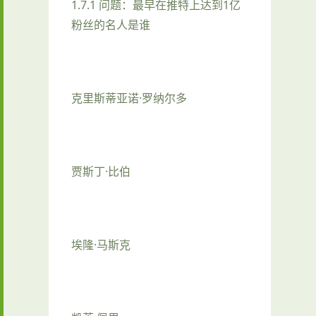
1.7.1 问题：最早在推特上达到1亿
粉丝的名人是谁
克里斯蒂亚诺·罗纳尔多
贾斯丁·比伯
埃隆·马斯克