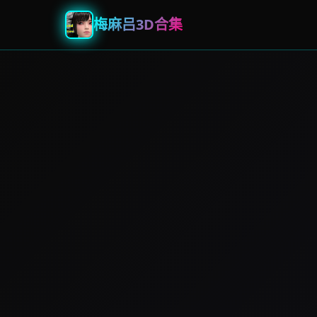
梅麻吕3D合集